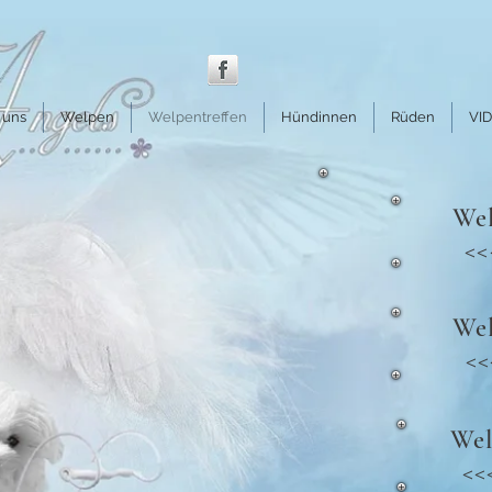
 uns
Welpen
Welpentreffen
Hündinnen
Rüden
VI
Wel
<<
Wel
<<
Wel
<<